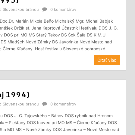
od Slovenskou bránou
0 komentárov
Doc.Dr. Marián Mikola Beňo Michalský Mgr. Michal Babjak
antišek Držík st. Jana Keprtová Účastníci festivalu DOS J. G.
v DOS pri MO MS Starý Tekov DS Šok Šaľa DS K.M.U
a DS Mladých Nové Zámky DS Javorinka Nové Mesto nad
 Čierne Kľačany. Hosť festivalu Slovenské pohronské
Čítať viac
máj 1994)
od Slovenskou bránou
0 komentárov
valu DOS J. G. Tajovského – Bánov DOS rybník nad Hronom
lu – Piešťany DOS Inovec pri MO MS – Čierne Kľačany DOS
KS a MO MS – Nové Zámky DOS Javorinka – Nové Mesto nad