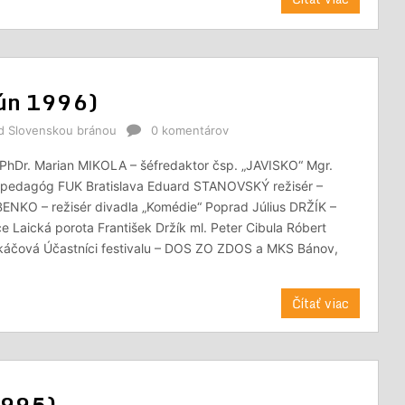
 jún 1996)
od Slovenskou bránou
0 komentárov
PhDr. Marian MIKOLA – šéfredaktor čsp. „JAVISKO“ Mgr.
 pedagóg FUK Bratislava Eduard STANOVSKÝ režisér –
BENKO – režisér divadla „Komédie“ Poprad Július DRŽÍK –
ce Laická porota František Držík ml. Peter Cibula Róbert
káčová Účastníci festivalu – DOS ZO ZDOS a MKS Bánov,
Čítať viac
 1995)