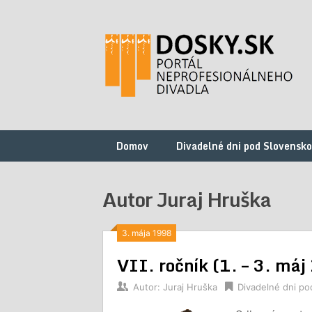
Preskočiť
na
obsah
Domov
Divadelné dni pod Slovensk
Autor
Juraj Hruška
3. mája 1998
VII. ročník (1. – 3. má
Autor:
Juraj Hruška
Divadelné dni p