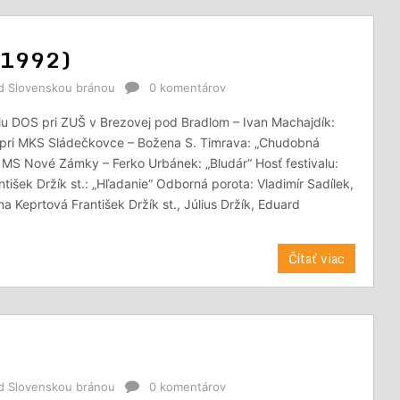
j 1992)
od Slovenskou bránou
0 komentárov
alu DOS pri ZUŠ v Brezovej pod Bradlom – Ivan Machajdík:
 pri MKS Sládečkovce – Božena S. Timrava: „Chudobná
 MS Nové Zámky – Ferko Urbánek: „Bludár“ Hosť festivalu:
ntišek Držík st.: „Hľadanie“ Odborná porota: Vladimír Sadílek,
a Keprtová František Držík st., Július Držík, Eduard
Čítať viac
od Slovenskou bránou
0 komentárov