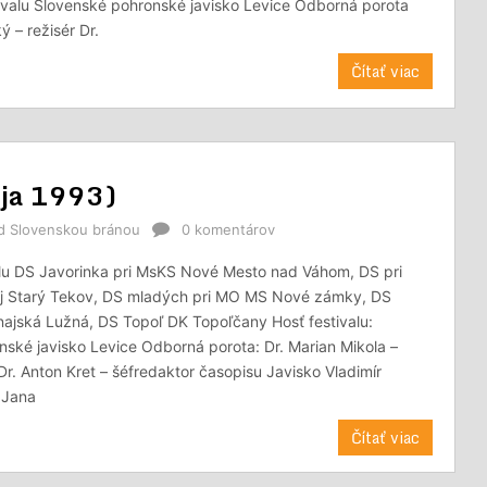
ivalu Slovenské pohronské javisko Levice Odborná porota
 – režisér Dr.
Čítať viac
ája 1993)
od Slovenskou bránou
0 komentárov
alu DS Javorinka pri MsKS Nové Mesto nad Váhom, DS pri
ej Starý Tekov, DS mladých pri MO MS Nové zámky, DS
ajská Lužná, DS Topoľ DK Topoľčany Hosť festivalu:
ské javisko Levice Odborná porota: Dr. Marian Mikola –
. Anton Kret – šéfredaktor časopisu Javisko Vladimír
r Jana
Čítať viac