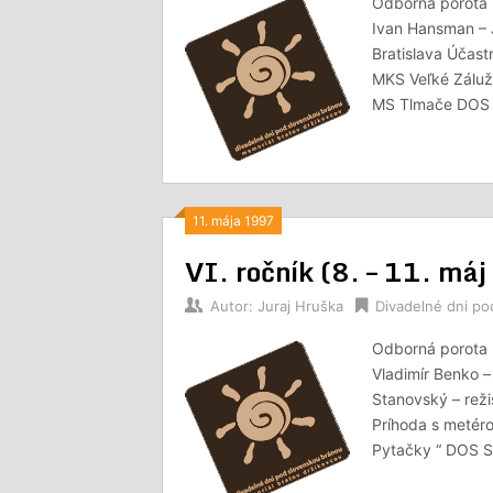
Odborná porota D
Ivan Hansman – 
Bratislava Účast
MKS Veľké Záluž
MS Tlmače DOS 
11. mája 1997
VI. ročník (8. – 11. má
Autor:
Juraj Hruška
Divadelné dni p
Odborná porota 
Vladimír Benko 
Stanovský – reži
Príhoda s metér
Pytačky “ DOS S