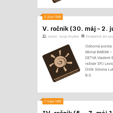
2. júna 1996
V. ročník (30. máj – 2.
Autor:
Juraj Hruška
Divadelné dni p
Odborná porota 
Michal BABIAK –
DETVA Vladimír 
režisér SPJ Levi
Držík Simona Lu
B.S.
7. mája 1995
IV. ročník (5. – 7. máj