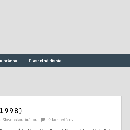
ou bránou
Divadelné dianie
j 1998)
od Slovenskou bránou
0 komentárov