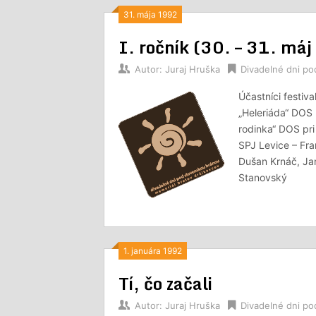
31. mája 1992
I. ročník (30. – 31. má
Autor:
Juraj Hruška
Divadelné dni p
Účastníci festiv
„Heleriáda“ DOS
rodinka“ DOS pri
SPJ Levice – Fra
Dušan Krnáč, Jan
Stanovský
1. januára 1992
Tí, čo začali
Autor:
Juraj Hruška
Divadelné dni p