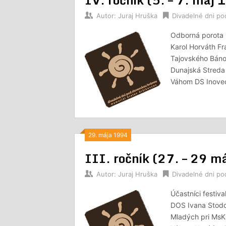
Autor:
Juraj Hruška
Divadelné dni p
Odborná porota 
Karol Horváth Fr
Tajovského Báno
Dunajská Stred
Váhom DS Inovec
29. mája 1994
III. ročník (27. – 29 
Autor:
Juraj Hruška
Divadelné dni p
Účastníci festi
DOS Ivana Stodo
Mladých pri Ms