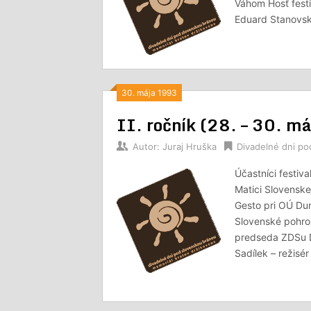
Váhom Hosť fest
Eduard Stanovský
30. mája 1993
II. ročník (28. – 30. m
Autor:
Juraj Hruška
Divadelné dni p
Účastníci festiv
Matici Slovensk
Gesto pri OÚ Dun
Slovenské pohron
predseda ZDSu Dr
Sadílek – režisé