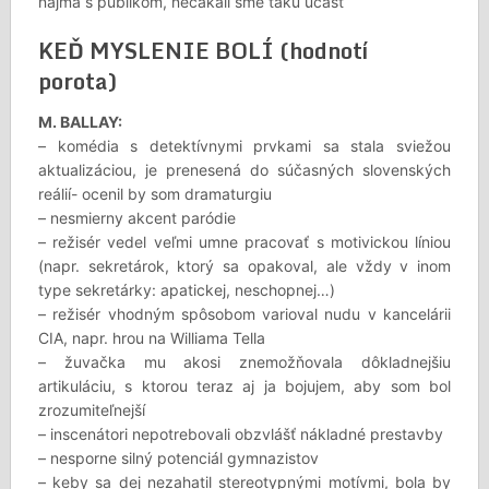
najmä s publikom, nečakali sme takú účasť
KEĎ MYSLENIE BOLÍ (hodnotí
porota)
M. BALLAY:
– komédia s detektívnymi prvkami sa stala sviežou
aktualizáciou, je prenesená do súčasných slovenských
reálií- ocenil by som dramaturgiu
– nesmierny akcent paródie
– režisér vedel veľmi umne pracovať s motivickou líniou
(napr. sekretárok, ktorý sa opakoval, ale vždy v inom
type sekretárky: apatickej, neschopnej…)
– režisér vhodným spôsobom varioval nudu v kancelárii
CIA, napr. hrou na Williama Tella
– žuvačka mu akosi znemožňovala dôkladnejšiu
artikuláciu, s ktorou teraz aj ja bojujem, aby som bol
zrozumiteľnejší
– inscenátori nepotrebovali obzvlášť nákladné prestavby
– nesporne silný potenciál gymnazistov
– keby sa dej nezahatil stereotypnými motívmi, bola by