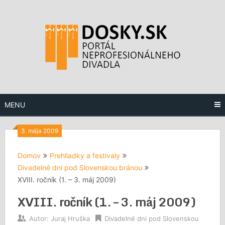
Preskočiť
na
obsah
MENU
3. mája 2009
Domov
Prehliadky a festivaly
Divadelné dni pod Slovenskou bránou
XVIII. ročník (1. – 3. máj 2009)
XVIII. ročník (1. – 3. máj 2009)
Autor:
Juraj Hruška
Divadelné dni pod Slovenskou