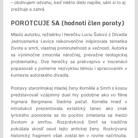
– obdivujem odvahu, keď niekto dielo napíše, sám si to aj
zrežíruje a zahrá
POROTCUJE SA (hodnotí člen poroty)
Mladú autorku, režisérku i herečku Luciu Šulovú z Divadla
Jednosmerka Levice nekonvenčne inšpirovala tematika
života a smrti, vlastnej pominuteľnosti a večnosti. Autorka
sa výnimočne zmocnila náročnej, prevažne teologickej
problematiky. Dve herečky sa prekvapivo v inscenácii
popasovali s pomerne nezvyklou témou i spracovaním v
kontexte autorského divadla.
Postavy starorímskej mladej ženy Kornélie a Smrti s kosou
predstavovali vzájomný duel hry podobne ako vo filme
Ingmara Bergmana: Siedma pečať. Kornélia hneď v
introdukcii prezentovala extatický tanec ako znak
lyrického ponorenia sa do pocitov zmietania sa medzi
životom a smrťou. Rozprávková Smrť sa tradične
pokúšala skosiť osud tejto antickej ženy. Rozkrývaný
historický fragment však zostal len v rovine načrtnutia.