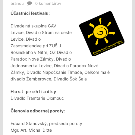
bránou
0 komentárov
Účastníci festivalu:
Divadelná skupina GAV
Levice, Divadlo Strom na ceste
Levice, Divadlo
Zasesmelendve pri ZUŠ J.
Rosinského v Nitre, OZ Divadlo
Paradox Nové Zámky, Divadlo
Jednosmerka Levice, Divadlo Paradox Nové
Zámky, Divadlo Napočkanie Tlmače, Celkom malé
divadlo Žemberovce, Divadlo Šok Šala
H o s ť p r e h l i a d k y
Divadlo Tramtarie Olomouc
Členovia odbornej poroty:
Eduard Stanovský, predseda poroty
Mgr. Art. Michal Ditte