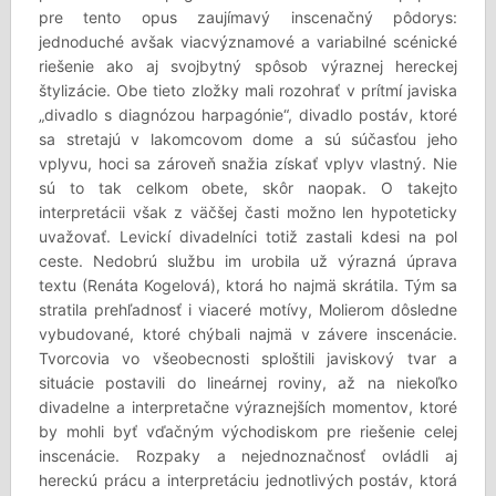
pre tento opus zaujímavý inscenačný pôdorys:
jednoduché avšak viacvýznamové a variabilné scénické
riešenie ako aj svojbytný spôsob výraznej hereckej
štylizácie. Obe tieto zložky mali rozohrať v prítmí javiska
„divadlo s diagnózou harpagónie“, divadlo postáv, ktoré
sa stretajú v lakomcovom dome a sú súčasťou jeho
vplyvu, hoci sa zároveň snažia získať vplyv vlastný. Nie
sú to tak celkom obete, skôr naopak. O takejto
interpretácii však z väčšej časti možno len hypoteticky
uvažovať. Levickí divadelníci totiž zastali kdesi na pol
ceste. Nedobrú službu im urobila už výrazná úprava
textu (Renáta Kogelová), ktorá ho najmä skrátila. Tým sa
stratila prehľadnosť i viaceré motívy, Molierom dôsledne
vybudované, ktoré chýbali najmä v závere inscenácie.
Tvorcovia vo všeobecnosti sploštili javiskový tvar a
situácie postavili do lineárnej roviny, až na niekoľko
divadelne a interpretačne výraznejších momentov, ktoré
by mohli byť vďačným východiskom pre riešenie celej
inscenácie. Rozpaky a nejednoznačnosť ovládli aj
hereckú prácu a interpretáciu jednotlivých postáv, ktorá