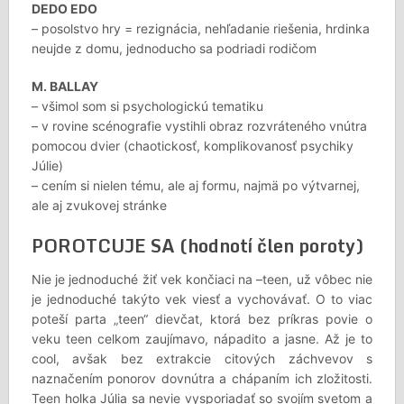
DEDO EDO
– posolstvo hry = rezignácia, nehľadanie riešenia, hrdinka
neujde z domu, jednoducho sa podriadi rodičom
M. BALLAY
– všimol som si psychologickú tematiku
– v rovine scénografie vystihli obraz rozvráteného vnútra
pomocou dvier (chaotickosť, komplikovanosť psychiky
Júlie)
– cením si nielen tému, ale aj formu, najmä po výtvarnej,
ale aj zvukovej stránke
POROTCUJE SA (hodnotí člen poroty)
Nie je jednoduché žiť vek končiaci na –teen, už vôbec nie
je jednoduché takýto vek viesť a vychovávať. O to viac
poteší parta „teen“ dievčat, ktorá bez príkras povie o
veku teen celkom zaujímavo, nápadito a jasne. Až je to
cool, avšak bez extrakcie citových záchvevov s
naznačením ponorov dovnútra a chápaním ich zložitosti.
Teen holka Júlia sa nevie vysporiadať so svojím svetom a