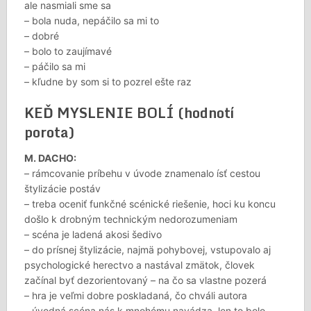
ale nasmiali sme sa
– bola nuda, nepáčilo sa mi to
– dobré
– bolo to zaujímavé
– páčilo sa mi
– kľudne by som si to pozrel ešte raz
KEĎ MYSLENIE BOLÍ (hodnotí
porota)
M. DACHO:
– rámcovanie príbehu v úvode znamenalo ísť cestou
štylizácie postáv
– treba oceniť funkčné scénické riešenie, hoci ku koncu
došlo k drobným technickým nedorozumeniam
– scéna je ladená akosi šedivo
– do prísnej štylizácie, najmä pohybovej, vstupovalo aj
psychologické herectvo a nastával zmätok, človek
začínal byť dezorientovaný – na čo sa vlastne pozerá
– hra je veľmi dobre poskladaná, čo chváli autora
– úvodná scéna nás k mnohému navádza, len to bolo