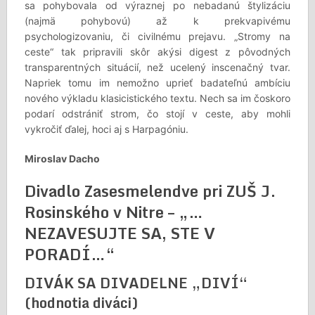
sa pohybovala od výraznej po nebadanú štylizáciu
(najmä pohybovú) až k prekvapivému
psychologizovaniu, či civilnému prejavu. „Stromy na
ceste“ tak pripravili skôr akýsi digest z pôvodných
transparentných situácií, než ucelený inscenačný tvar.
Napriek tomu im nemožno uprieť badateľnú ambíciu
nového výkladu klasicistického textu. Nech sa im čoskoro
podarí odstrániť strom, čo stojí v ceste, aby mohli
vykročiť ďalej, hoci aj s Harpagóniu.
Miroslav Dacho
Divadlo Zasesmelendve pri ZUŠ J.
Rosinského v Nitre – „…
NEZAVESUJTE SA, STE V
PORADÍ…“
DIVÁK SA DIVADELNE „DIVÍ“
(hodnotia diváci)