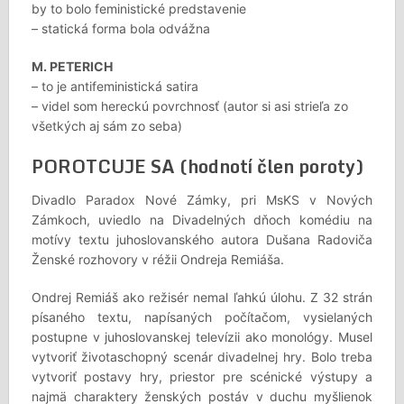
by to bolo feministické predstavenie
– statická forma bola odvážna
M. PETERICH
– to je antifeministická satira
– videl som hereckú povrchnosť (autor si asi strieľa zo
všetkých aj sám zo seba)
POROTCUJE SA (hodnotí člen poroty)
Divadlo Paradox Nové Zámky, pri MsKS v Nových
Zámkoch, uviedlo na Divadelných dňoch komédiu na
motívy textu juhoslovanského autora Dušana Radoviča
Ženské rozhovory v réžii Ondreja Remiáša.
Ondrej Remiáš ako režisér nemal ľahkú úlohu. Z 32 strán
písaného textu, napísaných počítačom, vysielaných
postupne v juhoslovanskej televízii ako monológy. Musel
vytvoriť životaschopný scenár divadelnej hry. Bolo treba
vytvoriť postavy hry, priestor pre scénické výstupy a
najmä charaktery ženských postáv v duchu myšlienok