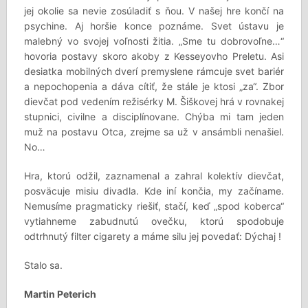
jej okolie sa nevie zosúladiť s ňou. V našej hre končí na
psychine. Aj horšie konce poznáme. Svet ústavu je
malebný vo svojej voľnosti žitia. „Sme tu dobrovoľne…“
hovoria postavy skoro akoby z Kesseyovho Preletu. Asi
desiatka mobilných dverí premyslene rámcuje svet bariér
a nepochopenia a dáva cítiť, že stále je ktosi „za“. Zbor
dievčat pod vedením režisérky M. Šiškovej hrá v rovnakej
stupnici, civilne a disciplínovane. Chýba mi tam jeden
muž na postavu Otca, zrejme sa už v ansámbli nenašiel.
No…
Hra, ktorú odžil, zaznamenal a zahral kolektív dievčat,
posväcuje misiu divadla. Kde iní končia, my začíname.
Nemusíme pragmaticky riešiť, stačí, keď „spod koberca“
vytiahneme zabudnutú ovečku, ktorú spodobuje
odtrhnutý filter cigarety a máme silu jej povedať: Dýchaj !
Stalo sa.
Martin Peterich