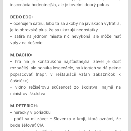
inscenácia hodnotnejšia, ale je toveľmi dobrý pokus
DEDO EDO:
– oceňujem satiru, lebo tá sa akoby na javiskách vytratila,
je to obrovské plus, že sa ukazujú nedostatky
– satira na jednom mieste nič nevykoná, ale môže mať
vplyv na riešenie
M. DACHO:
– hra nie je konštrukčne najšťastnejšia, záver je dosť
rozpačitý, ale ponúka inscenácie, na ktorých sa dá pekne
popracovať (napr. v reštaurácii vzťah zákazníčok k
čašníčke)
– vidno režisérovu skúsenosť zo školstva, najmä na
ministrovi školstva
M. PETERICH:
– herecky v poriadku
– páčil sa mi záver – Slovenka v kroji, ktorá oznámi, že
bude šéfovať CIA