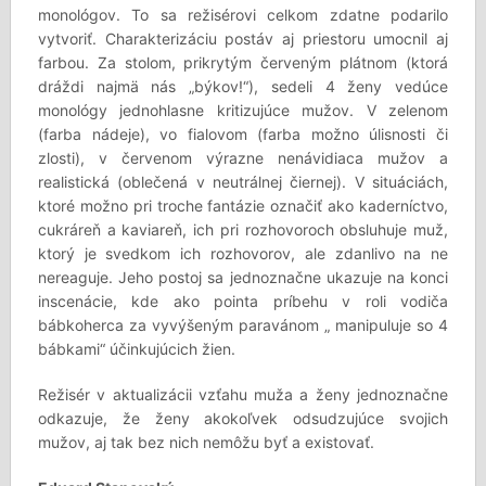
monológov. To sa režisérovi celkom zdatne podarilo
vytvoriť. Charakterizáciu postáv aj priestoru umocnil aj
farbou. Za stolom, prikrytým červeným plátnom (ktorá
dráždi najmä nás „býkov!“), sedeli 4 ženy vedúce
monológy jednohlasne kritizujúce mužov. V zelenom
(farba nádeje), vo fialovom (farba možno úlisnosti či
zlosti), v červenom výrazne nenávidiaca mužov a
realistická (oblečená v neutrálnej čiernej). V situáciách,
ktoré možno pri troche fantázie označiť ako kaderníctvo,
cukráreň a kaviareň, ich pri rozhovoroch obsluhuje muž,
ktorý je svedkom ich rozhovorov, ale zdanlivo na ne
nereaguje. Jeho postoj sa jednoznačne ukazuje na konci
inscenácie, kde ako pointa príbehu v roli vodiča
bábkoherca za vyvýšeným paravánom „ manipuluje so 4
bábkami“ účinkujúcich žien.
Režisér v aktualizácii vzťahu muža a ženy jednoznačne
odkazuje, že ženy akokoľvek odsudzujúce svojich
mužov, aj tak bez nich nemôžu byť a existovať.