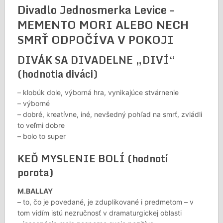
Divadlo Jednosmerka Levice –
MEMENTO MORI ALEBO NECH
SMRŤ ODPOČÍVA V POKOJI
DIVÁK SA DIVADELNE „DIVÍ“
(hodnotia diváci)
– klobúk dole, výborná hra, vynikajúce stvárnenie
– výborné
– dobré, kreatívne, iné, nevšedný pohľad na smrť, zvládli
to veľmi dobre
– bolo to super
KEĎ MYSLENIE BOLÍ (hodnotí
porota)
M.BALLAY
– to, čo je povedané, je zduplikované i predmetom – v
tom vidím istú nezručnosť v dramaturgickej oblasti