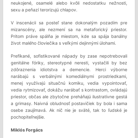
neukojené, osamelé alebo kvôli nedostatku nežnosti,
sexu a peňazí terorizujú chlapov.
V inscenácii sa posteľ stane dokonalým pozadím pre
mizanscény, ale nezmení sa na metaforický priestor.
Pritom práve spálňa je miestom, kde sa spája banálny
život malého človiečika s veľkými dejinnými úlohami.
Prefíkané, sofistikované nápady by zase nepotrebovali
genitálne fóriky, stereotypné neresti, vystačili by bez
zdôraznenia idiotstva a demencie. Herci výborne
narábajú s verbálnými komediálnymi prostriedkami,
menej využívajú situačnú komiku, vedia vypointovať,
vedia rytmizovať, dokážu narábať s kontrastom, ovládajú
priestor, občas ale zbytočne preháňajú ilustratívne gestá
a grimasy. Naivná obludnosť postavičiek by bola i sama
osebe zaujímavá. Ak nič nie je sväté, tak to ľudské je
pochopiteľnejšie.
Miklós Forgács