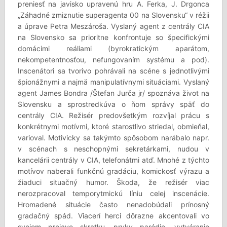
preniesť na javisko upravenú hru A. Ferka, J. Drgonca
„Záhadné zmiznutie superagenta 00 na Slovensku“ v réžii
a úprave Petra Meszároša. Vyslaný agent z centrály CIA
na Slovensko sa prioritne konfrontuje so špecifickými
domácimi reáliami (byrokratickým aparátom,
nekompetentnosťou, nefungovaním systému a pod).
Inscenátori sa tvorivo pohrávali na scéne s jednotlivými
špionážnymi a najmä manipulatívnymi situáciami. Vyslaný
agent James Bondra /Štefan Jurča jr/ spoznáva život na
Slovensku a sprostredkúva o ňom správy späť do
centrály CIA. Režisér predovšetkým rozvíjal prácu s
konkrétnymi motívmi, ktoré starostlivo striedal, obmieňal,
varioval. Motivicky sa takýmto spôsobom narábalo napr.
v scénach s neschopnými sekretárkami, nudou v
kancelárii centrály v CIA, telefonátmi atď. Mnohé z týchto
motívov naberali funkčnú gradáciu, komickosť výrazu a
žiaduci situačný humor. Škoda, že režisér viac
nerozpracoval temporytmickú líniu celej inscenácie.
Hromadené situácie často nenadobúdali prínosný
gradačný spád. Viacerí herci dôrazne akcentovali vo
svojom prejave skratku, prvky paródie, vytváranie