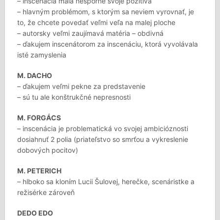
– inscenácia mala nesporne svoje pozitíva
– hlavným problémom, s ktorým sa neviem vyrovnať, je
to, že chcete povedať veľmi veľa na malej ploche
– autorsky veľmi zaujímavá matéria – obdivná
– ďakujem inscenátorom za inscenáciu, ktorá vyvolávala
isté zamyslenia
M. DACHO
– ďakujem veľmi pekne za predstavenie
– sú tu ale konštrukčné nepresnosti
M. FORGÁCS
– inscenácia je problematická vo svojej ambicióznosti
dosiahnuť 2 polia (priateľstvo so smrťou a vykreslenie
dobových pocitov)
M. PETERICH
– hlboko sa kloním Lucii Šulovej, herečke, scenáristke a
režisérke zároveň
DEDO EDO