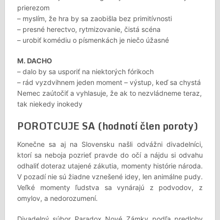
prierezom
– myslím, že hra by sa zaobišla bez primitívnosti
– presné herectvo, rytmizovanie, čistá scéna
– urobiť komédiu o písmenkách je niečo úžasné
M. DACHO
– dalo by sa usporiť na niektorých fórikoch
– rád vyzdvihnem jeden moment – výstup, keď sa chystá
Nemec zaútočiť a vyhlasuje, že ak to nezvládneme teraz,
tak niekedy inokedy
POROTCUJE SA (hodnotí člen poroty)
Konečne sa aj na Slovensku našli odvážni divadelníci,
ktorí sa neboja pozrieť pravde do očí a nájdu si odvahu
odhaliť doteraz utajené zákutia, momenty histórie národa.
V pozadí nie sú žiadne vznešené idey, len animálne pudy.
Veľké momenty ľudstva sa vynárajú z podvodov, z
omylov, a nedorozumení.
Divadelný súbor Paradox Nové Zámky podľa predlohy