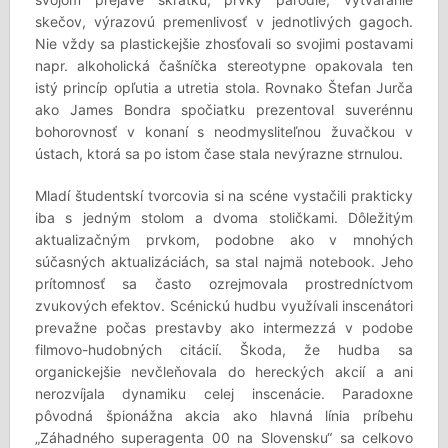
skečov, výrazovú premenlivosť v jednotlivých gagoch.
Nie vždy sa plastickejšie zhosťovali so svojimi postavami
napr. alkoholická čašníčka stereotypne opakovala ten
istý princíp opľutia a utretia stola. Rovnako Štefan Jurča
ako James Bondra spočiatku prezentoval suverénnu
bohorovnosť v konaní s neodmysliteľnou žuvačkou v
ústach, ktorá sa po istom čase stala nevýrazne strnulou.
Mladí študentskí tvorcovia si na scéne vystačili prakticky
iba s jedným stolom a dvoma stoličkami. Dôležitým
aktualizačným prvkom, podobne ako v mnohých
súčasných aktualizáciách, sa stal najmä notebook. Jeho
prítomnosť sa často ozrejmovala prostredníctvom
zvukových efektov. Scénickú hudbu využívali inscenátori
prevažne počas prestavby ako intermezzá v podobe
filmovo-hudobných citácií. Škoda, že hudba sa
organickejšie nevčleňovala do hereckých akcií a ani
nerozvíjala dynamiku celej inscenácie. Paradoxne
pôvodná špionážna akcia ako hlavná línia príbehu
„Záhadného superagenta 00 na Slovensku“ sa celkovo