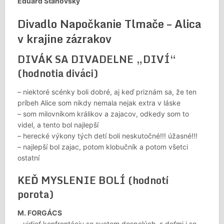
Eduard Stanovský
Divadlo Napočkanie Tlmače – Alica
v krajine zázrakov
DIVÁK SA DIVADELNE „DIVÍ“
(hodnotia diváci)
– niektoré scénky boli dobré, aj keď priznám sa, že ten
príbeh Alice som nikdy nemala nejak extra v láske
– som milovníkom králikov a zajacov, odkedy som to
videl, a tento bol najlepší
– herecké výkony tých detí boli neskutočné!!! úžasné!!!
– najlepší bol zajac, potom klobučník a potom všetci
ostatní
KEĎ MYSLENIE BOLÍ (hodnotí
porota)
M. FORGÁCS
– vidieť konfrontáciu so svetom dospelých, s deťmi i so