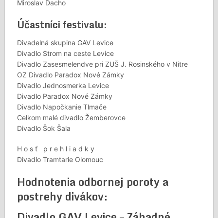
Miroslav Dacho
Účastníci festivalu:
Divadelná skupina GAV Levice
Divadlo Strom na ceste Levice
Divadlo Zasesmelendve pri ZUŠ J. Rosinského v Nitre
OZ Divadlo Paradox Nové Zámky
Divadlo Jednosmerka Levice
Divadlo Paradox Nové Zámky
Divadlo Napočkanie Tlmače
Celkom malé divadlo Žemberovce
Divadlo Šok Šala
H o s ť p r e h l i a d k y
Divadlo Tramtarie Olomouc
Hodnotenia odbornej poroty a
postrehy divákov:
Divadlo GAV Levice – Záhadné