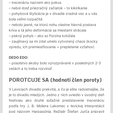
– inscenáciu nazvem ako pokus
– nebol dosť priezračný začiatok – to kikiríkanie
– pohybová štylizácia je v divadle zradná vec a u vás
bola veľmi rozpačitá
– nebolo jasné, na ktorú nohu vlastne hlavná postava
kríva a tá jeho deformácia sa miestami strácala
– pekný pohyb – ako so Forzina kotúľala
– zaujímavý sa mi zdal umelo vytvorený chaos (kocky
vpredu, ich premiestňovanie = prepletenie vzťahov)
DEDO EDO:
– posolstvo akoby bolo vyrozprávané v posledných 2-3
vetách a to treba rozvinúť
POROTCUJE SA (hodnotí člen poroty)
V Leviciach divadlo prekvitá, a čo je ešte radostnejšie, že
je to divadlo mladých. Jedno z nich uviedlo v úvodný deň
festivalu ako druhé súťažné predstavenie inscenáciu
podľa hry J. B. Moliera Lakomec v levickej interpretácii
pod názvom Harpagónia. Režisér Štefan Jurča pripravil