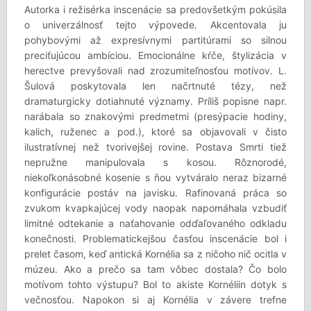
Autorka i režisérka inscenácie sa predovšetkým pokúsila
o univerzálnosť tejto výpovede. Akcentovala ju
pohybovými až expresívnymi partitúrami so silnou
preciťujúcou ambíciou. Emocionálne kŕče, štylizácia v
herectve prevyšovali nad zrozumiteľnosťou motívov. L.
Šulová poskytovala len načrtnuté tézy, než
dramaturgicky dotiahnuté významy. Príliš popisne napr.
narábala so znakovými predmetmi (presýpacie hodiny,
kalich, ruženec a pod.), ktoré sa objavovali v čisto
ilustratívnej než tvorivejšej rovine. Postava Smrti tiež
nepružne manipulovala s kosou. Rôznorodé,
niekoľkonásobné kosenie s ňou vytváralo neraz bizarné
konfigurácie postáv na javisku. Rafinovaná práca so
zvukom kvapkajúcej vody naopak napomáhala vzbudiť
limitné odtekanie a naťahovanie odďaľovaného odkladu
konečnosti. Problematickejšou časťou inscenácie bol i
prelet časom, keď antická Kornélia sa z ničoho nič ocitla v
múzeu. Ako a prečo sa tam vôbec dostala? Čo bolo
motívom tohto výstupu? Bol to akiste Kornéliin dotyk s
večnosťou. Napokon si aj Kornélia v závere trefne