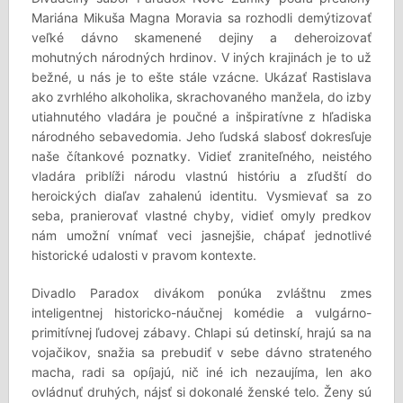
Mariána Mikuša Magna Moravia sa rozhodli demýtizovať
veľké dávno skamenené dejiny a deheroizovať
mohutných národných hrdinov. V iných krajinách je to už
bežné, u nás je to ešte stále vzácne. Ukázať Rastislava
ako zvrhlého alkoholika, skrachovaného manžela, do izby
utiahnutého vladára je poučné a inšpiratívne z hľadiska
národného sebavedomia. Jeho ľudská slabosť dokresľuje
naše čítankové poznatky. Vidieť zraniteľného, neistého
vladára priblíži národu vlastnú históriu a zľudští do
heroických diaľav zahalenú identitu. Vysmievať sa zo
seba, pranierovať vlastné chyby, vidieť omyly predkov
nám umožní vnímať veci jasnejšie, chápať jednotlivé
historické udalosti v pravom kontexte.
Divadlo Paradox divákom ponúka zvláštnu zmes
inteligentnej historicko-náučnej komédie a vulgárno-
primitívnej ľudovej zábavy. Chlapi sú detinskí, hrajú sa na
vojačikov, snažia sa prebudiť v sebe dávno strateného
macha, radi sa opíjajú, nič iné ich nezaujíma, len ako
ovládnuť druhých, nájsť si dokonalé ženské telo. Ženy sú