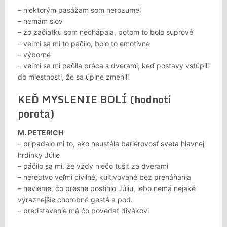
– niektorým pasážam som nerozumel
– nemám slov
– zo začiatku som nechápala, potom to bolo suprové
– veľmi sa mi to páčilo, bolo to emotívne
– výborné
– veľmi sa mi páčila práca s dverami; keď postavy vstúpili
do miestnosti, že sa úplne zmenili
KEĎ MYSLENIE BOLÍ (hodnotí
porota)
M. PETERICH
– pripadalo mi to, ako neustála bariérovosť sveta hlavnej
hrdinky Júlie
– páčilo sa mi, že vždy niečo tušiť za dverami
– herectvo veľmi civilné, kultivované bez preháňania
– nevieme, čo presne postihlo Júliu, lebo nemá nejaké
výraznejšie chorobné gestá a pod.
– predstavenie má čo povedať divákovi