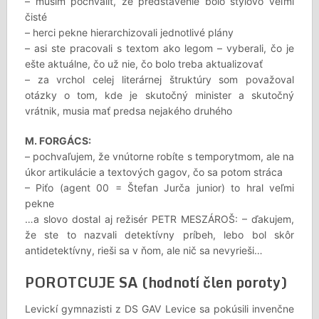
– musím pochváliť, že predstavenie bolo štýlovo veľmi
čisté
– herci pekne hierarchizovali jednotlivé plány
– asi ste pracovali s textom ako legom – vyberali, čo je
ešte aktuálne, čo už nie, čo bolo treba aktualizovať
– za vrchol celej literárnej štruktúry som považoval
otázky o tom, kde je skutočný minister a skutočný
vrátnik, musia mať predsa nejakého druhého
M. FORGÁCS:
– pochvaľujem, že vnútorne robíte s temporytmom, ale na
úkor artikulácie a textových gagov, čo sa potom stráca
– Piťo (agent 00 = Štefan Jurča junior) to hral veľmi
pekne
…a slovo dostal aj režisér PETR MESZÁROŠ: – ďakujem,
že ste to nazvali detektívny príbeh, lebo bol skôr
antidetektívny, rieši sa v ňom, ale nič sa nevyrieši…
POROTCUJE SA (hodnotí člen poroty)
Levickí gymnazisti z DS GAV Levice sa pokúsili invenčne