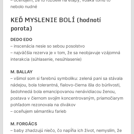
nebolo nudné
KEĎ MYSLENIE BOLÍ (hodnotí
porota)
DEDO EDO
– inscenácia nesie so sebou posolstvo
– najväčšia rezerva je v tom, že sa neobjavuje vzájomná
interakcia (súhlasenie, nesúhlasenie)
M. BALLAY
– všimol som si farebnú symboliku: zelená pani sa stávala
nádejou, bola tolerantná, fialovo-čierna išla do búrlivosti,
šedohnedá bola emancipovanou nenávidiacou ženou,
postava v čiernom svojím koncentrovaným, priamočiarym
pohľadom rezonovala na divákov
– oceňujem sémantiku farieb
M. FORGÁCS
– baby zhadzujú niečo, čo napĺňa ich život, nemyslím, že