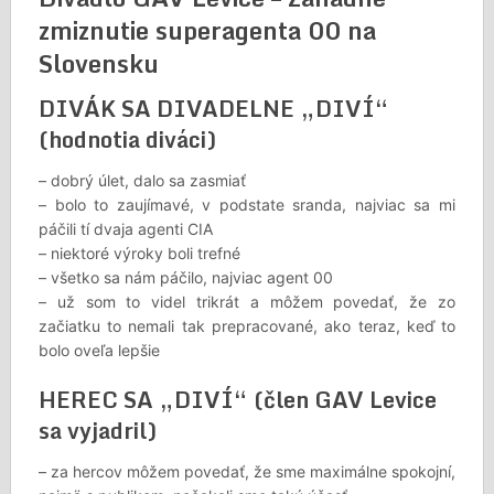
zmiznutie superagenta 00 na
Slovensku
DIVÁK SA DIVADELNE „DIVÍ“
(hodnotia diváci)
– dobrý úlet, dalo sa zasmiať
– bolo to zaujímavé, v podstate sranda, najviac sa mi
páčili tí dvaja agenti CIA
– niektoré výroky boli trefné
– všetko sa nám páčilo, najviac agent 00
– už som to videl trikrát a môžem povedať, že zo
začiatku to nemali tak prepracované, ako teraz, keď to
bolo oveľa lepšie
HEREC SA „DIVÍ“ (člen GAV Levice
sa vyjadril)
– za hercov môžem povedať, že sme maximálne spokojní,