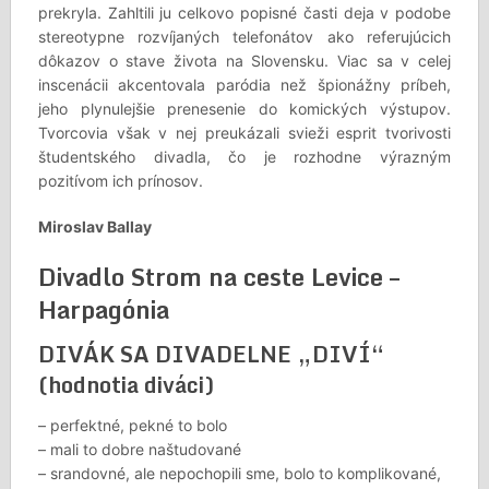
prekryla. Zahltili ju celkovo popisné časti deja v podobe
stereotypne rozvíjaných telefonátov ako referujúcich
dôkazov o stave života na Slovensku. Viac sa v celej
inscenácii akcentovala paródia než špionážny príbeh,
jeho plynulejšie prenesenie do komických výstupov.
Tvorcovia však v nej preukázali svieži esprit tvorivosti
študentského divadla, čo je rozhodne výrazným
pozitívom ich prínosov.
Miroslav Ballay
Divadlo Strom na ceste Levice –
Harpagónia
DIVÁK SA DIVADELNE „DIVÍ“
(hodnotia diváci)
– perfektné, pekné to bolo
– mali to dobre naštudované
– srandovné, ale nepochopili sme, bolo to komplikované,