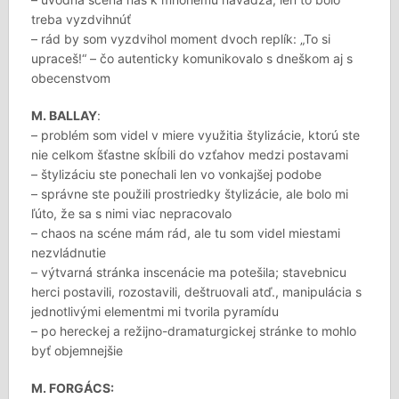
treba vyzdvihnúť
– rád by som vyzdvihol moment dvoch replík: „To si
upraceš!“ – čo autenticky komunikovalo s dneškom aj s
obecenstvom
M. BALLAY
:
– problém som videl v miere využitia štylizácie, ktorú ste
nie celkom šťastne skĺbili do vzťahov medzi postavami
– štylizáciu ste ponechali len vo vonkajšej podobe
– správne ste použili prostriedky štylizácie, ale bolo mi
ľúto, že sa s nimi viac nepracovalo
– chaos na scéne mám rád, ale tu som videl miestami
nezvládnutie
– výtvarná stránka inscenácie ma potešila; stavebnicu
herci postavili, rozostavili, deštruovali atď., manipulácia s
jednotlivými elementmi mi tvorila pyramídu
– po hereckej a režijno-dramaturgickej stránke to mohlo
byť objemnejšie
M. FORGÁCS: