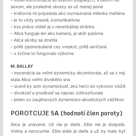
sexom, ale posledné obrazy sú už menej jasné
– kráľovná mi pripadala ako rozmaznaná milenka mafiána
– je to vždy presné, komunikatívne
– kus práce vidieť aj v neverbálnej stránke
– Alica funguje len ako kamera, je skôr pasívna
– Alica akoby sa stratila
– príliš zjednodušené cez vreskot, príliš ukričané
– v krčme to fungovalo výborne
M. BALLAY
– inscenácia sa veľmi dynamicky akcentovala, až sa z nej
stala Alica veľmi divokého sna
– ocenil by som dynamickosť, akú herci do výkonov vložili
– divokosť a prudkosť sa najviac zdôrazňovala
– jeden zo zaujímavých dynamicko-akustických zážitkov
POROTCUJE SA (hodnotí člen poroty)
Alica je unavená. Už nie je dieťa. Ešte nie je dospelá.
Vníma a nerozumie. Ešte stále je dieťa a už by mala byť