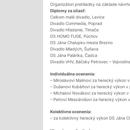
Organizátori prehliadky na základe návrhu 
Diplomy za účasť:
Celkom malé divadlo, Levice
Divadlo Commedia, Poprad
Divadlo Hľadanie, Tlmače
DS HOMO FUGE, Púchov
DS Jána Chalupku mesta Brezno
Divadlo Mladých, Šuňava
DS Jána Palárika, Čadca
Divadlo VHV, Báčsky Petrovec – Vojvodin
Individuálne ocenenia:
– Miroslavovi Malinovi za herecký výkon v
– Dušanovi Kubáňovi za herecký výkon v 
– Michalovi Novákovi za herecký výkon v 
– Petrovi Meszárošovi za herecký výkon v 
Kolektívne ocenenia:
– za kolektívny herecký výkon DS Jána C