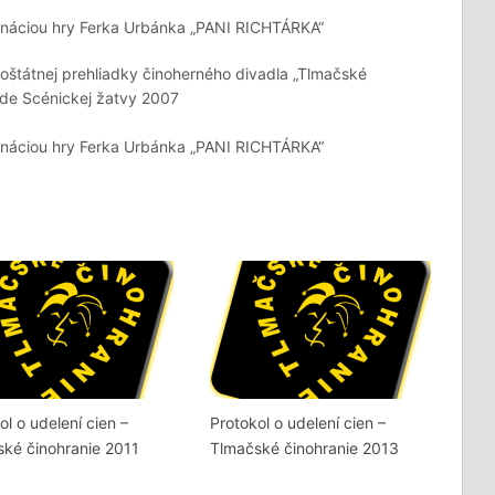
enáciou hry Ferka Urbánka „PANI RICHTÁRKA“
oštátnej prehliadky činoherného divadla „Tlmačské
ade Scénickej žatvy 2007
enáciou hry Ferka Urbánka „PANI RICHTÁRKA“
ol o udelení cien –
Protokol o udelení cien –
ké činohranie 2011
Tlmačské činohranie 2013