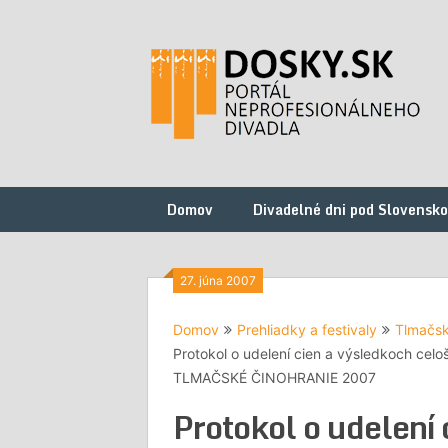
Preskočiť
na
obsah
Domov
Divadelné dni pod Slovensk
27. júna 2007
Domov
Prehliadky a festivaly
Tlmačsk
Protokol o udelení cien a výsledkoch celo
TLMAČSKÉ ČINOHRANIE 2007
Protokol o udelení