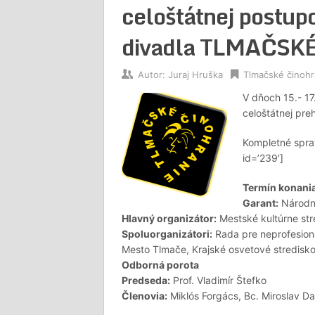
celoštátnej postup
divadla TLMAČS
Autor:
Juraj Hruška
Tlmačské činohr
V dňoch 15.- 17
celoštátnej pre
Kompletné spra
id=’239′]
Termín konania
Garant:
Národné
Hlavný organizátor:
Mestské kultúrne st
Spoluorganizátori:
Rada pre neprofesioná
Mesto Tlmače, Krajské osvetové stredisko
Odborná porota
Predseda:
Prof. Vladimír Štefko
Členovia:
Miklós Forgács, Bc. Miroslav Da