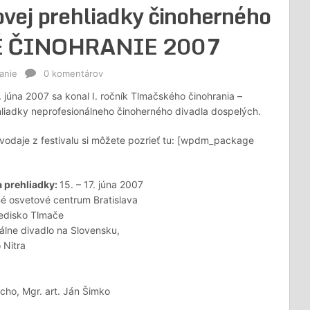
ovej prehliadky činoherného
KÉ ČINOHRANIE 2007
anie
0 komentárov
. júna 2007 sa konal I. ročník Tlmačského činohrania –
hliadky neprofesionálneho činoherného divadla dospelých.
vodaje z festivalu si môžete pozrieť tu: [wpdm_package
 prehliadky:
15. – 17. júna 2007
 osvetové centrum Bratislava
redisko Tlmače
lne divadlo na Slovensku,
 Nitra
cho, Mgr. art. Ján Šimko