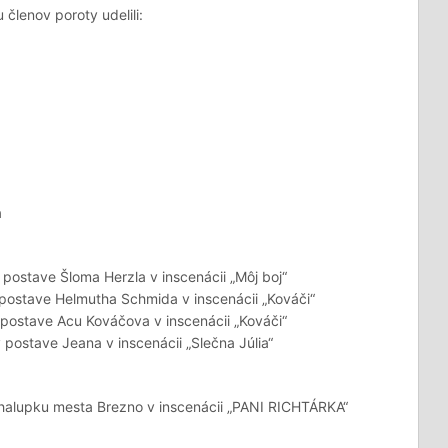
členov poroty udelili:
a
 postave Šloma Herzla v inscenácii „Môj boj“
postave Helmutha Schmida v inscenácii „Kováči“
postave Acu Kováčova v inscenácii „Kováči“
postave Jeana v inscenácii „Slečna Júlia“
halupku mesta Brezno v inscenácii „PANI RICHTÁRKA“