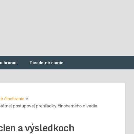
ou bránou
Divadelné dianie
é činohranie
štátnej postupovej prehliadky činoherného divadla
 cien a výsledkoch