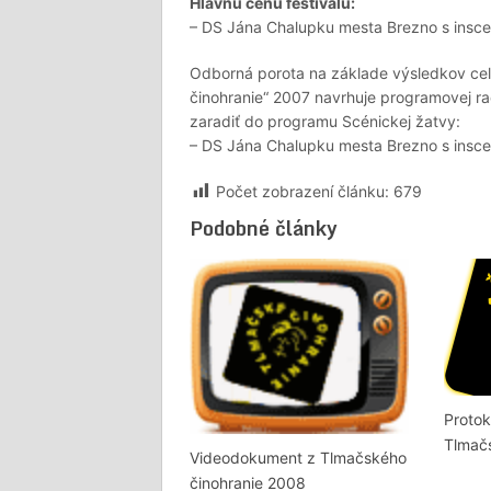
Hlavnú cenu festivalu:
– DS Jána Chalupku mesta Brezno s insc
Odborná porota na základe výsledkov cel
činohranie“ 2007 navrhuje programovej r
zaradiť do programu Scénickej žatvy:
– DS Jána Chalupku mesta Brezno s insc
Počet zobrazení článku:
679
Podobné články
Protok
Tlmačs
Videodokument z Tlmačského
činohranie 2008