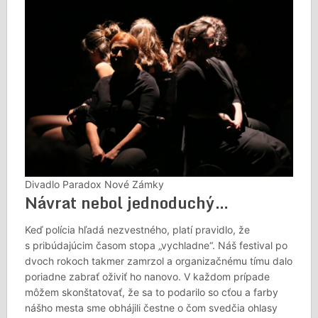
Divadlo Paradox Nové Zámky
Návrat nebol jednoduchý…
Keď polícia hľadá nezvestného, platí pravidlo, že
s pribúdajúcim časom stopa „vychladne“. Náš festival po
dvoch rokoch takmer zamrzol a organizačnému tímu dalo
poriadne zabrať oživiť ho nanovo. V každom prípade
môžem skonštatovať, že sa to podarilo so cťou a farby
nášho mesta sme obhájili čestne o čom svedčia ohlasy