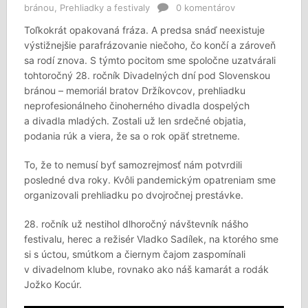
bránou
,
Prehliadky a festivaly
0 komentárov
Toľkokrát opakovaná fráza. A predsa snáď neexistuje
výstižnejšie parafrázovanie niečoho, čo končí a zároveň
sa rodí znova. S týmto pocitom sme spoločne uzatvárali
tohtoročný 28. ročník Divadelných dní pod Slovenskou
bránou – memoriál bratov Držíkovcov, prehliadku
neprofesionálneho činoherného divadla dospelých
a divadla mladých. Zostali už len srdečné objatia,
podania rúk a viera, že sa o rok opäť stretneme.
To, že to nemusí byť samozrejmosť nám potvrdili
posledné dva roky. Kvôli pandemickým opatreniam sme
organizovali prehliadku po dvojročnej prestávke.
28. ročník už nestihol dlhoročný návštevník nášho
festivalu, herec a režisér Vladko Sadílek, na ktorého sme
si s úctou, smútkom a čiernym čajom zaspomínali
v divadelnom klube, rovnako ako náš kamarát a rodák
Jožko Kocúr.