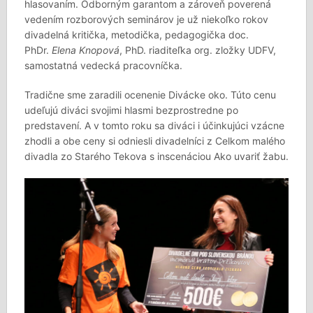
hlasovaním. Odborným garantom a zároveň poverená
vedením rozborových seminárov je už niekoľko rokov
divadelná kritička, metodička, pedagogička doc.
PhDr.
Elena Knopová
, PhD. riaditeľka org. zložky UDFV,
samostatná vedecká pracovníčka.
Tradične sme zaradili ocenenie Divácke oko. Túto cenu
udeľujú diváci svojimi hlasmi bezprostredne po
predstavení. A v tomto roku sa diváci i účinkujúci vzácne
zhodli a obe ceny si odniesli divadelníci z Celkom malého
divadla zo Starého Tekova s inscenáciou Ako uvariť žabu.