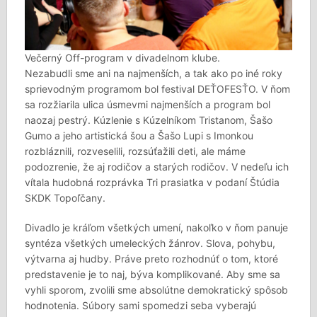
Večerný Off-program v divadelnom klube.
Nezabudli sme ani na najmenších, a tak ako po iné roky
sprievodným programom bol festival DEŤOFESŤO. V ňom
sa rozžiarila ulica úsmevmi najmenších a program bol
naozaj pestrý. Kúzlenie s Kúzelníkom Tristanom, Šašo
Gumo a jeho artistická šou a Šašo Lupi s Imonkou
rozbláznili, rozveselili, rozsúťažili deti, ale máme
podozrenie, že aj rodičov a starých rodičov. V nedeľu ich
vítala hudobná rozprávka Tri prasiatka v podaní Štúdia
SKDK Topoľčany.
Divadlo je kráľom všetkých umení, nakoľko v ňom panuje
syntéza všetkých umeleckých žánrov. Slova, pohybu,
výtvarna aj hudby. Práve preto rozhodnúť o tom, ktoré
predstavenie je to naj, býva komplikované. Aby sme sa
vyhli sporom, zvolili sme absolútne demokratický spôsob
hodnotenia. Súbory sami spomedzi seba vyberajú