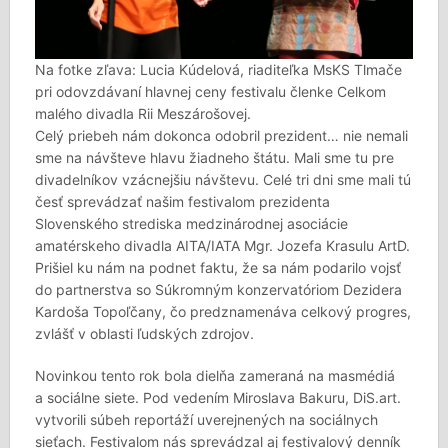
Na fotke zľava: Lucia Kúdelová, riaditeľka MsKS Tlmače
pri odovzdávaní hlavnej ceny festivalu členke Celkom
malého divadla Rii Meszárošovej.
Celý priebeh nám dokonca odobril prezident… nie nemali
sme na návšteve hlavu žiadneho štátu. Mali sme tu pre
divadelníkov vzácnejšiu návštevu. Celé tri dni sme mali tú
česť sprevádzať našim festivalom prezidenta
Slovenského strediska medzinárodnej asociácie
amatérskeho divadla AITA/IATA Mgr. Jozefa Krasulu ArtD.
Prišiel ku nám na podnet faktu, že sa nám podarilo vojsť
do partnerstva so Súkromným konzervatóriom Dezidera
Kardoša Topoľčany, čo predznamenáva celkový progres,
zvlášť v oblasti ľudských zdrojov.
Novinkou tento rok bola dielňa zameraná na masmédiá
a sociálne siete. Pod vedením Miroslava Bakuru, DiS.art.
vytvorili súbeh reportáží uverejnených na sociálnych
sieťach. Festivalom nás sprevádzal aj festivalový denník