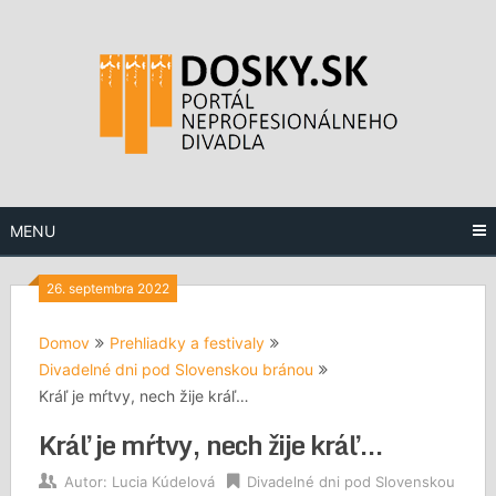
Preskočiť
na
obsah
MENU
26. septembra 2022
Domov
Prehliadky a festivaly
Divadelné dni pod Slovenskou bránou
Kráľ je mŕtvy, nech žije kráľ…
Kráľ je mŕtvy, nech žije kráľ…
Autor:
Lucia Kúdelová
Divadelné dni pod Slovenskou