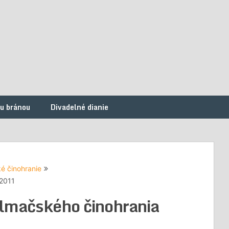
ou bránou
Divadelné dianie
é činohranie
 2011
lmačského činohrania