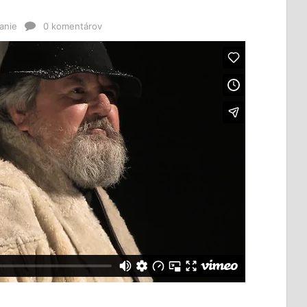
anie
0 komentárov