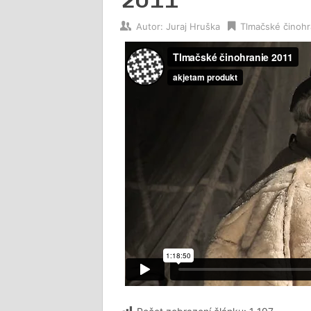
Autor:
Juraj Hruška
Tlmačské činohr