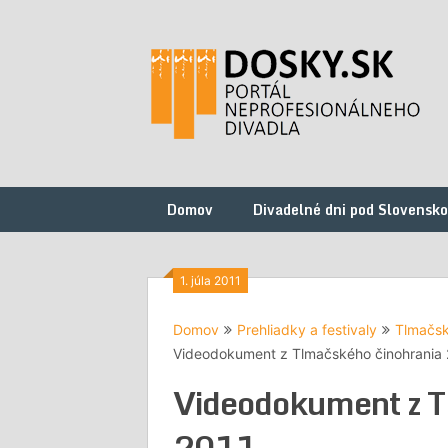
Preskočiť
na
obsah
Domov
Divadelné dni pod Slovensk
1. júla 2011
Domov
Prehliadky a festivaly
Tlmačsk
Videodokument z Tlmačského činohrania
Videodokument z T
2011