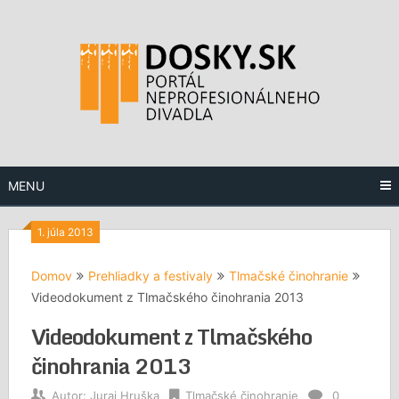
Preskočiť
na
obsah
MENU
1. júla 2013
Domov
Prehliadky a festivaly
Tlmačské činohranie
Videodokument z Tlmačského činohrania 2013
Videodokument z Tlmačského
činohrania 2013
Autor:
Juraj Hruška
Tlmačské činohranie
0