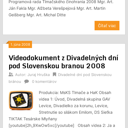
Programová rada Tlmačského činohrania 2008 Mgr. Art.
Ján Fakla Mgr. Alžbeta Verešpejová Mgr. Art. Martin
Geišberg Mgr. Art. Michal Ditte
Čítať viac
1. júna 2008
Videodokument z Divadelných dní
pod Slovenskou branou 2008
Autor:
Juraj Hruška
Divadelné dni pod Slovenskou
bránou
0 komentárov
Produkcia: MsKS Tlmače a HaK Obsah
videa 1: Úvod, Divadelná skupina GAV
Levice, Divadielko za korunu, Levice,
Stretnutie so silákom Emilom, DS Sieťka
TIKTAK Tesárske Mlyňany
[youtube]2h_9XwOw5xc[/youtube] Obsah videa 2: Ja a