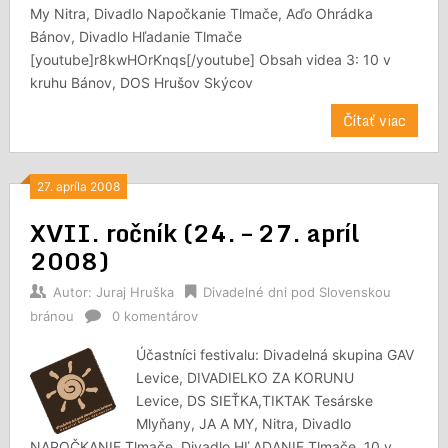
My Nitra, Divadlo Napočkanie Tlmače, Aďo Ohrádka
Bánov, Divadlo Hľadanie Tlmače
[youtube]r8kwHOrKnqs[/youtube] Obsah videa 3: 10 v
kruhu Bánov, DOS Hrušov Skýcov
Čítať viac
27. apríla 2008
XVII. ročník (24. – 27. apríl
2008)
Autor:
Juraj Hruška
Divadelné dni pod Slovenskou
bránou
0 komentárov
Účastníci festivalu: Divadelná skupina GAV
Levice, DIVADIELKO ZA KORUNU
Levice, DS SIEŤKA,TIKTAK Tesárske
Mlyňany, JA A MY, Nitra, Divadlo
NAPOČKANIE Tlmače, Divadlo HĽADANIE Tlmače, 10 v