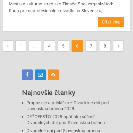
Mestské kultúrne stredisko Tlmače Spoluorganizátori:
Rada pre neprofesionálne divadlo na Slovensku,
Čítať viac
Stránkovanie
1
…
4
5
6
7
8
príspevkov
Najnovšie články
Propozície a prihláška – Divadelné dni pod
slovenskou bránou 2026
DEŤOFESŤO 2025 opäť ako súčasť
Divadelných dní pod Slovenskou bránou
Divadelné dni pod Slovenskou bránou