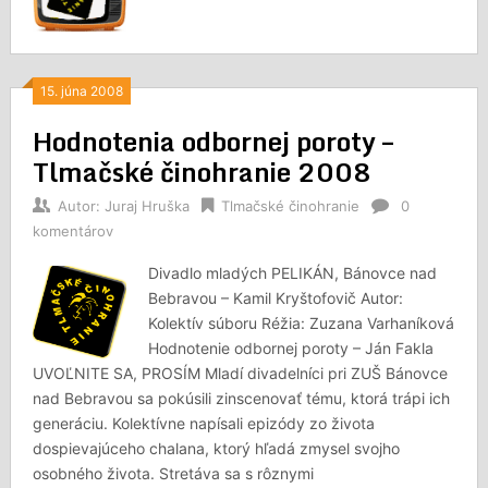
15. júna 2008
Hodnotenia odbornej poroty –
Tlmačské činohranie 2008
Autor:
Juraj Hruška
Tlmačské činohranie
0
komentárov
Divadlo mladých PELIKÁN, Bánovce nad
Bebravou – Kamil Kryštofovič Autor:
Kolektív súboru Réžia: Zuzana Varhaníková
Hodnotenie odbornej poroty – Ján Fakla
UVOĽNITE SA, PROSÍM Mladí divadelníci pri ZUŠ Bánovce
nad Bebravou sa pokúsili zinscenovať tému, ktorá trápi ich
generáciu. Kolektívne napísali epizódy zo života
dospievajúceho chalana, ktorý hľadá zmysel svojho
osobného života. Stretáva sa s rôznymi