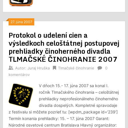
27. júna 2007
Protokol o udelení cien a
výsledkoch celoštátnej postupovej
prehliadky činoherného divadla
TLMAČSKÉ ČINOHRANIE 2007
Autor:
Juraj Hruška
Tlmačské činohranie
0
komentárov
V dňoch 15.- 17. júna 2007 sa konal I.
ročník Tlmačského činohrania – celoštátnej
prehliadky neprofesionálneho činoherného
divadla dospelých. Kompletné spravodaje
z festivalu si môžete pozrieť tu: [wpdm_package id=’239′]
Termín konania prehliadky: 15. – 17. júna 2007 Garant:
Národné osvetové centrum Bratislava Hlavný organizátor: