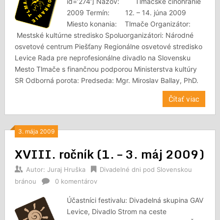
id=’274′] Názov: Tlmačské činohranie
2009 Termín: 12. – 14. júna 2009
Miesto konania: Tlmače Organizátor:
Mestské kultúrne stredisko Spoluorganizátori: Národné
osvetové centrum Piešťany Regionálne osvetové stredisko
Levice Rada pre neprofesionálne divadlo na Slovensku
Mesto Tlmače s finančnou podporou Ministerstva kultúry
SR Odborná porota: Predseda: Mgr. Miroslav Ballay, PhD.
Čítať viac
3. mája 2009
XVIII. ročník (1. – 3. máj 2009)
Autor:
Juraj Hruška
Divadelné dni pod Slovenskou
bránou
0 komentárov
Účastníci festivalu: Divadelná skupina GAV
Levice, Divadlo Strom na ceste