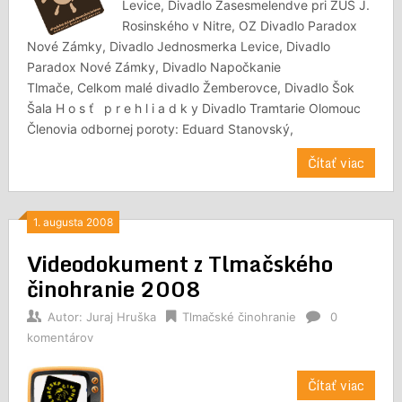
Levice, Divadlo Zasesmelendve pri ZUŠ J.
Rosinského v Nitre, OZ Divadlo Paradox
Nové Zámky, Divadlo Jednosmerka Levice, Divadlo
Paradox Nové Zámky, Divadlo Napočkanie
Tlmače, Celkom malé divadlo Žemberovce, Divadlo Šok
Šala H o s ť p r e h l i a d k y Divadlo Tramtarie Olomouc
Členovia odbornej poroty: Eduard Stanovský,
Čítať viac
1. augusta 2008
Videodokument z Tlmačského
činohranie 2008
Autor:
Juraj Hruška
Tlmačské činohranie
0
komentárov
Čítať viac