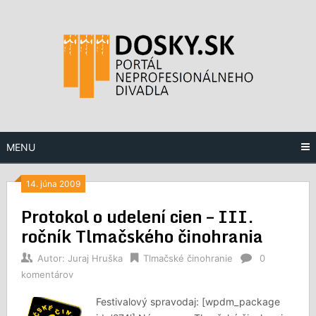
Preskočiť
na
obsah
MENU
14. júna 2009
Protokol o udelení cien – III.
ročník Tlmačského činohrania
Autor:
Juraj Hruška
Tlmačské činohranie
0
komentárov
Festivalový spravodaj: [wpdm_package