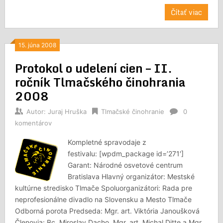
Čítať viac
15. júna 2008
Protokol o udelení cien – II.
ročník Tlmačského činohrania
2008
Autor:
Juraj Hruška
Tlmačské činohranie
0
komentárov
Kompletné spravodaje z
festivalu: [wpdm_package id=’271′]
Garant: Národné osvetové centrum
Bratislava Hlavný organizátor: Mestské
kultúrne stredisko Tlmače Spoluorganizátori: Rada pre
neprofesionálne divadlo na Slovensku a Mesto Tlmače
Odborná porota Predseda: Mgr. art. Viktória Janoušková
Členovia: Bc. Miroslav Dacho, Mgr. art. Michal Ditte a Mgr.