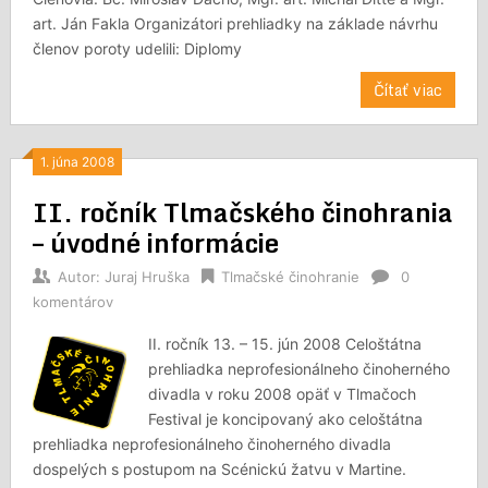
art. Ján Fakla Organizátori prehliadky na základe návrhu
členov poroty udelili: Diplomy
Čítať viac
1. júna 2008
II. ročník Tlmačského činohrania
– úvodné informácie
Autor:
Juraj Hruška
Tlmačské činohranie
0
komentárov
II. ročník 13. – 15. jún 2008 Celoštátna
prehliadka neprofesionálneho činoherného
divadla v roku 2008 opäť v Tlmačoch
Festival je koncipovaný ako celoštátna
prehliadka neprofesionálneho činoherného divadla
dospelých s postupom na Scénickú žatvu v Martine.