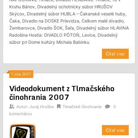
Kruhu Bánov, Divadelný ochotnícky súbor HRUŠOV
Skýcov, Divadelný súbor HUBLA – Čakanské veselé huby,
Čaka, Divadlo na DOSKE Prievidza, Celkom malé divadlo,
Žemberovce, Divadlo ŠOK, Šaľa, Divadelný súbor HLAVINA
Radošina Hostia: DIVADLO PÔTOŇ, Levice, Divadelný
súbor pri Dome kultúry Michala Babinku
Čítať viac
1. júla 2007
Videodokument z Tlmačského
činohrania 2007
Autor:
Juraj Hruška
Tlmačské činohranie
0
komentárov
Čítať viac